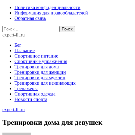
Skip
Политика конфиденциальности
to
Информация для правообладателей
content
Обратная связь
Найти:
expert-fit.ru
Бег
Плавание
Спортивное питание
Спортивные упражнения
Тренировки для дома
Тренировки для женщин
Тренировки для мужчин
Тренировки для начинающих
Тренажеры
Спортивная одежда
Новости спорта
expert-fit.ru
Тренировки дома для девушек