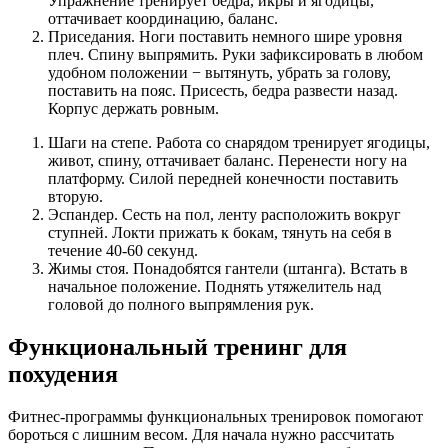
Упражнение тренирует бёдра, икры и ягодицы,
оттачивает координацию, баланс.
Приседания. Ноги поставить немного шире уровня
плеч. Спину выпрямить. Руки зафиксировать в любом
удобном положении − вытянуть, убрать за голову,
поставить на пояс. Присесть, бедра развести назад.
Корпус держать ровным.
Шаги на степе. Работа со снарядом тренирует ягодицы,
живот, спину, оттачивает баланс. Перенести ногу на
платформу. Силой передней конечности поставить
вторую.
Эспандер. Сесть на пол, ленту расположить вокруг
ступней. Локти прижать к бокам, тянуть на себя в
течение 40-60 секунд.
Жимы стоя. Понадобятся гантели (штанга). Встать в
начальное положение. Поднять утяжелитель над
головой до полного выпрямления рук.
Функциональный тренинг для
похудения
Фитнес-программы функциональных тренировок помогают
бороться с лишним весом. Для начала нужно рассчитать