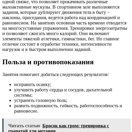
одной связке, что позволяет прокачивать различные
малоактивные мускулы. В спортивном зале выполняются
задания, которые дублируют движения тела в быту −
наклоны, приседания, ведется работа над координацией и
равновесием. На занятиях основная часть времени отводится
на многосуставные упражнения. Тренировки энергозатратны
и позволяют сжигать много калорий. Они включают
элементы тяжелой атлетики, гимнастики, бег. Но главное
отличие состоит в отработке техники, интенсивности
нагрузок и в быстром выполнении заданий.
Польза и противопоказания
Занятия помогают добиться следующих результатов:
исправить осанку;
улучшить работу сердца и сосудов, дыхательной
системы;
устранить головную боль;
развить подвижность, гибкость, работоспособность и
равновесие.
Читать статью
Бросок как гром: тренировка с
гранатой для метания