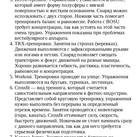
который имеет форму полусферы с мягкой
поверхностью и жестким основанием. Снаряд можно
использовать с двух сторон. Нижняя часть помогает
тренировать баланс и равновесие. Работа с BOSU
требует концентрации, так как устоять на этой части
очень трудно. Упражнения показаны при проблемах
вестибулярного аппарата.
TRX-тренировки. Занятия на стропах (веревках).
Движения выполняются с зафиксированными руками
или ногами в петлях. Снаряд позволяет смещать
траекторию и фокус движений на разные мышцы.
Хорошо развивается гибкость, растяжка, пластичность,
равновесие и концентрация.
Workout. Тренировки проводят на улице. Упражнения
выполняются на брусьях, турниках, лестницах.
Crossfit ― вид тренинга, который считается
самостоятельным направлением в фитнес-индустрии.
Представляет собой круговую тренировку, упражнения
нужно выполнять без перерыва за определенный
отрезок времени. Занятия проводятся с инвентарем
(гири, канаты). Crossfit оттачивает силу, скорость,
быстроту движений. Новичкам не стоит начинать сразу
с данного направления, так как для него требуется
серьезная физическая подготовка.