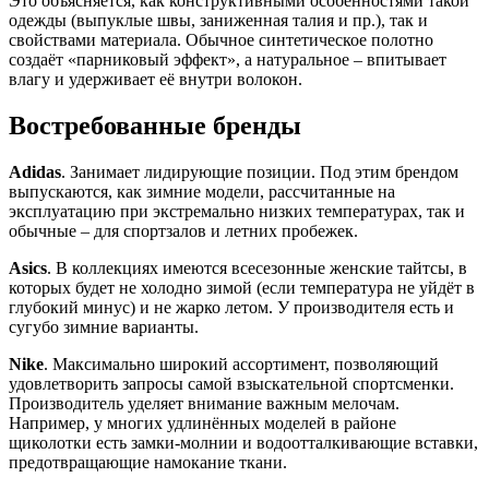
Это объясняется, как конструктивными особенностями такой
одежды (выпуклые швы, заниженная талия и пр.), так и
свойствами материала. Обычное синтетическое полотно
создаёт «парниковый эффект», а натуральное – впитывает
влагу и удерживает её внутри волокон.
Востребованные бренды
Adidas
. Занимает лидирующие позиции. Под этим брендом
выпускаются, как зимние модели, рассчитанные на
эксплуатацию при экстремально низких температурах, так и
обычные – для спортзалов и летних пробежек.
Asics
. В коллекциях имеются всесезонные женские тайтсы, в
которых будет не холодно зимой (если температура не уйдёт в
глубокий минус) и не жарко летом. У производителя есть и
сугубо зимние варианты.
Nike
. Максимально широкий ассортимент, позволяющий
удовлетворить запросы самой взыскательной спортсменки.
Производитель уделяет внимание важным мелочам.
Например, у многих удлинённых моделей в районе
щиколотки есть замки-молнии и водоотталкивающие вставки,
предотвращающие намокание ткани.