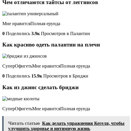
Чем отличаются тайтсы от леггинсов
Мне нравитсяПолная ерунда
0
Поделились
3.9к
Просмотров в Палантин
Как красиво одеть палантин на плечи
СуперОфигетьМне нравитсяПолная ерунда
0
Поделились
15.9к
Просмотров в Бриджи
Как из джинс сделать бриджи
СуперОфигетьМне нравитсяПолная ерунда
Читать статью
Как делать упражнения Кегеля, чтобы
улучшить здоровье и интимную жизнь