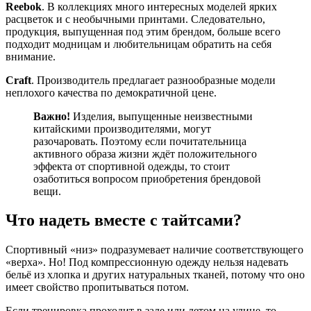
Reebok
. В коллекциях много интересных моделей ярких
расцветок и с необычными принтами. Следовательно,
продукция, выпущенная под этим брендом, больше всего
подходит модницам и любительницам обратить на себя
внимание.
Craft
. Производитель предлагает разнообразные модели
неплохого качества по демократичной цене.
Важно!
Изделия, выпущенные неизвестными
китайскими производителями, могут
разочаровать. Поэтому если почитательница
активного образа жизни ждёт положительного
эффекта от спортивной одежды, то стоит
озаботиться вопросом приобретения брендовой
вещи.
Что надеть вместе с тайтсами?
Спортивный «низ» подразумевает наличие соответствующего
«верха». Но! Под компрессионную одежду нельзя надевать
бельё из хлопка и других натуральных тканей, потому что оно
имеет свойство пропитываться потом.
Если тренировка проходит в зале или летом на улице, то