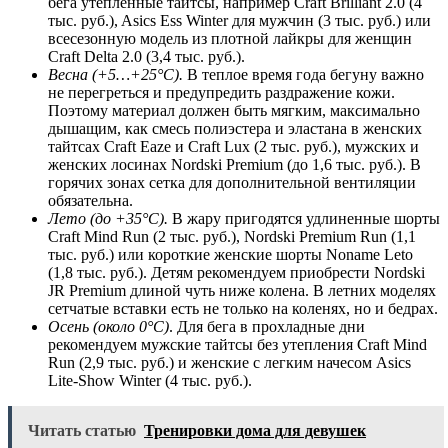
бега утепленные тайтсы, например Craft Brilliant 2.0 (4
тыс. руб.), Asics Ess Winter для мужчин (3 тыс. руб.) или
всесезонную модель из плотной лайкры для женщин
Craft Delta 2.0 (3,4 тыс. руб.).
Весна (+5…+25
°
C
).
В теплое время года бегуну важно
не перегреться и предупредить раздражение кожи.
Поэтому материал должен быть мягким, максимально
дышащим, как смесь полиэстера и эластана в женских
тайтсах Craft Eaze и Craft Lux (2 тыс. руб.), мужских и
женских лосинах Nordski Premium (до 1,6 тыс. руб.). В
горячих зонах сетка для дополнительной вентиляции
обязательна.
Лето (до +35
°
C
).
В жару пригодятся удлиненные шорты
Craft Mind Run (2 тыс. руб.), Nordski Premium Run (1,1
тыс. руб.) или короткие женские шорты Noname Leto
(1,8 тыс. руб.). Детям рекомендуем приобрести Nordski
JR Premium длиной чуть ниже колена. В летних моделях
сетчатые вставки есть не только на коленях, но и бедрах.
Осень (около 0
°
C
)
. Для бега в прохладные дни
рекомендуем мужские тайтсы без утепления Craft Mind
Run (2,9 тыс. руб.) и женские с легким начесом Asics
Lite-Show Winter (4 тыс. руб.).
Читать статью
Тренировки дома для девушек