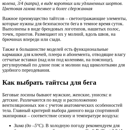
колена, 3/4 (капри), в виде коротких или удлиненных шортов.
Цветовая гамма темнее и более сдержанная
Важное преимущество тайтсов – светоотражающие элементы,
которые нужны для безопасности бега в темное время суток.
Выполнены в виде брендовых логотипов, нашитых полос,
точек, принтов. Размещают их у молний, вдоль швов, на
брючинах впереди или сзади.
Также в большинстве моделей есть функциональные
кармашки для ключей, плеера и абонемента, отводящие влагу
сетчатые вставки (над или под коленями, на пояснице),
регулируемый по длине пояс и молнии над щиколотками для
удобного переодевания.
Как выбрать тайтсы для бега
Беговые лосины бывают мужские, женские, унисекс и
детские. Различаются по виду и расположению
вентиляционных зон с учетом анатомических особенностей
тела. Главный критерий выбора данного вида спортивной
экипировки – соответствие сезону и температуре воздуха:
Зима (до
–
5
°
C
)
. В холодную погоду рекомендуем для