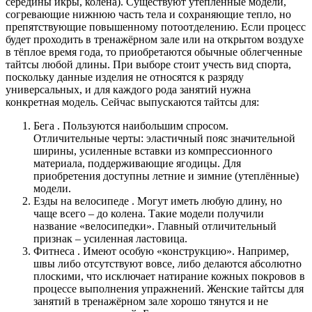
середины икры, колена). Существуют утеплённые модели,
согревающие нижнюю часть тела и сохраняющие тепло, но
препятствующие повышенному потоотделению. Если процесс
будет проходить в тренажёрном зале или на открытом воздухе
в тёплое время года, то приобретаются обычные облегченные
тайтсы любой длины. При выборе стоит учесть вид спорта,
поскольку данные изделия не относятся к разряду
универсальных, и для каждого рода занятий нужна
конкретная модель. Сейчас выпускаются тайтсы для:
Бега . Пользуются наибольшим спросом.
Отличительные черты: эластичный пояс значительной
ширины, усиленные вставки из компрессионного
материала, поддерживающие ягодицы. Для
приобретения доступны летние и зимние (утеплённые)
модели.
Езды на велосипеде . Могут иметь любую длину, но
чаще всего – до колена. Такие модели получили
название «велосипедки». Главный отличительный
признак – усиленная ластовица.
Фитнеса . Имеют особую «конструкцию». Например,
швы либо отсутствуют вовсе, либо делаются абсолютно
плоскими, что исключает натирание кожных покровов в
процессе выполнения упражнений. Женские тайтсы для
занятий в тренажёрном зале хорошо тянутся и не