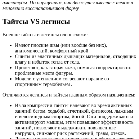
амплитуды. По ощущениям, они движутся вместе с телом и
мгновенно восстанавливают форму
Тайтсы
VS
легинсы
Внешне тайтсы и легинсы очень схожи:
Имеют плоские швы (или вообще без них),
анатомический, комфортный крой.
Сшиты из эластичных дышащих материалов, отводящих
влагу и избыток тепла от тела.
Прилегают, как вторая кожа, помогая скорректировать
проблемные места фигуры.
Модели с утеплением согревают наравне со
спортивным термобельем .
Отличаются легинсы и тайтсы главным образом назначением:
Из-за компрессии тайтсы надевают во время активных
занятий бегом, ходьбой, атлетикой, фитнесом, лыжным
и велосипедным спортом, йогой. Они поддерживают и
активизируют мышцы, этим повышают эффективность
занятий, позволяют выдерживать повышенные
нагрузки, снижают риск растяжений, травм, отеков.
Легинсы носят также на прогулках и в офисе в качестве