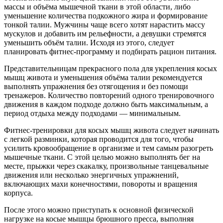
массы и объёма мышечной ткани в этой области, либо
уменьшение количества подкожного жира и формирование
тонкой талии. Мужчины чаще всего хотят нарастить массу
мускулов и добавить им рельефности, а девушки стремятся
уменьшить объём талии. Исходя из этого, следует
планировать фитнес-программу и подбирать рацион питания.
Представительницам прекрасного пола для укрепления косых
мышц живота и уменьшения объёма талии рекомендуется
выполнять упражнения без отягощения и без помощи
тренажеров. Количество повторений одного тренировочного
движения в каждом подходе должно быть максимальным, а
период отдыха между подходами — минимальным.
Фитнес-тренировки для косых мышц живота следует начинать
с легкой разминки, которая проводится для того, чтобы
усилить кровообращение в организме и тем самым разогреть
мышечные ткани. С этой целью можно выполнять бег на
месте, прыжки через скакалку, произвольные танцевальные
движения или несколько энергичных упражнений,
включающих махи конечностями, повороты и вращения
корпуса.
После этого можно приступать к основной физической
нагрузке на косые мышцы брюшного пресса, выполняя