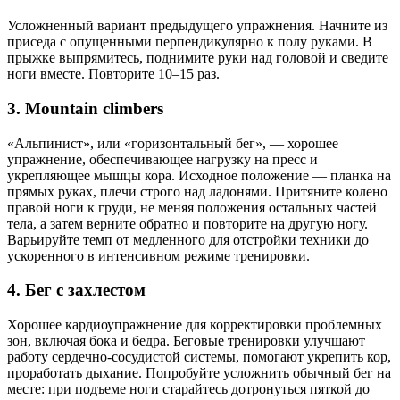
Усложненный вариант предыдущего упражнения. Начните из
приседа с опущенными перпендикулярно к полу руками. В
прыжке выпрямитесь, поднимите руки над головой и сведите
ноги вместе. Повторите 10–15 раз.
3. Mountain climbers
«Альпинист», или «горизонтальный бег», — хорошее
упражнение, обеспечивающее нагрузку на пресс и
укрепляющее мышцы кора. Исходное положение — планка на
прямых руках, плечи строго над ладонями. Притяните колено
правой ноги к груди, не меняя положения остальных частей
тела, а затем верните обратно и повторите на другую ногу.
Варьируйте темп от медленного для отстройки техники до
ускоренного в интенсивном режиме тренировки.
4. Бег с захлестом
Хорошее кардиоупражнение для корректировки проблемных
зон, включая бока и бедра. Беговые тренировки улучшают
работу сердечно-сосудистой системы, помогают укрепить кор,
проработать дыхание. Попробуйте усложнить обычный бег на
месте: при подъеме ноги старайтесь дотронуться пяткой до