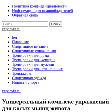
Skip
Политика конфиденциальности
to
Информация для правообладателей
content
Обратная связь
Найти:
expert-fit.ru
Бег
Плавание
Спортивное питание
Спортивные упражнения
Тренировки для дома
Тренировки для женщин
Тренировки для мужчин
Тренировки для начинающих
Тренажеры
Спортивная одежда
Новости спорта
expert-fit.ru
Универсальный комплекс упражнений
для косых мышц живота