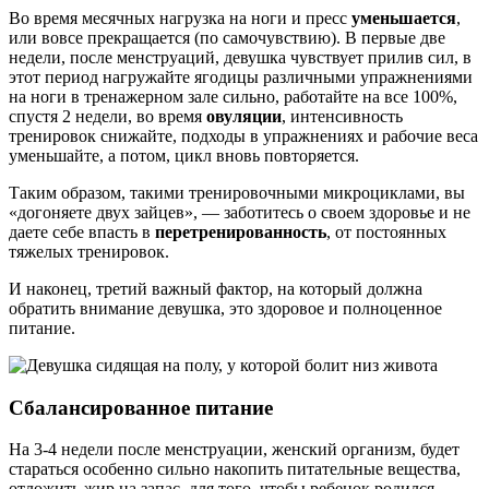
Во время месячных нагрузка на ноги и пресс
уменьшается
,
или вовсе прекращается (по самочувствию). В первые две
недели, после менструаций, девушка чувствует прилив сил, в
этот период нагружайте ягодицы различными упражнениями
на ноги в тренажерном зале сильно, работайте на все 100%,
спустя 2 недели, во время
овуляции
, интенсивность
тренировок снижайте, подходы в упражнениях и рабочие веса
уменьшайте, а потом, цикл вновь повторяется.
Таким образом, такими тренировочными микроциклами, вы
«догоняете двух зайцев», — заботитесь о своем здоровье и не
даете себе впасть в
перетренированность
, от постоянных
тяжелых тренировок.
И наконец, третий важный фактор, на который должна
обратить внимание девушка, это здоровое и полноценное
питание.
Сбалансированное питание
На 3-4 недели после менструации, женский организм, будет
стараться особенно сильно накопить питательные вещества,
отложить жир на запас, для того, чтобы ребенок родился