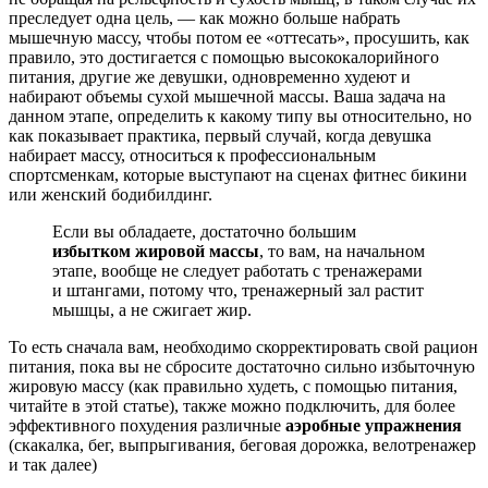
преследует одна цель, — как можно больше набрать
мышечную массу, чтобы потом ее «оттесать», просушить, как
правило, это достигается с помощью высококалорийного
питания, другие же девушки, одновременно худеют и
набирают объемы сухой мышечной массы. Ваша задача на
данном этапе, определить к какому типу вы относительно, но
как показывает практика, первый случай, когда девушка
набирает массу, относиться к профессиональным
спортсменкам, которые выступают на сценах фитнес бикини
или женский бодибилдинг.
Если вы обладаете, достаточно большим
избытком жировой массы
, то вам, на начальном
этапе, вообще не следует работать с тренажерами
и штангами, потому что, тренажерный зал растит
мышцы, а не сжигает жир.
То есть сначала вам, необходимо скорректировать свой рацион
питания, пока вы не сбросите достаточно сильно избыточную
жировую массу (как правильно худеть, с помощью питания,
читайте в этой статье), также можно подключить, для более
эффективного похудения различные
аэробные упражнения
(скакалка, бег, выпрыгивания, беговая дорожка, велотренажер
и так далее)