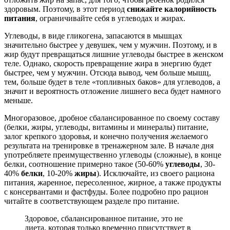
здоровым. Поэтому, в этот период
снижайте калорийность
питания
, ограничивайте себя в углеводах и жирах.
Углеводы, в виде гликогена, запасаются в мышцах
значительно быстрее у девушек, чем у мужчин. Поэтому, и в
жир будут превращаться лишние углеводы быстрее в женском
теле. Однако, скорость превращение жира в энергию будет
быстрее, чем у мужчин. Отсюда вывод, чем больше мышц,
тем, больше будет в теле «топливных баков» для углеводов, а
значит и вероятность отложение лишнего веса будет намного
меньше.
Многоразовое, дробное сбалансированное по своему составу
(белки, жиры, углеводы, витамины и минералы) питание,
залог крепкого здоровья, и конечно получения желаемого
результата на тренировке в тренажерном зале. В начале дня
употребляете преимущественно углеводы (сложные), в конце
белки, соотношение примерно такое (50-60%
углеводы
, 30-
40%
белки
, 10-20%
жиры
). Исключайте, из своего рациона
питания, жаренное, пересоленное, жирное, а также продукты
с консервантами и фастфуды. Более подробно про рацион
читайте в соответствующем разделе про питание.
Здоровое, сбалансированное питание, это не
диета, которая только временно присутствует в