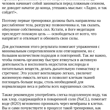
человек начинает собой заниматься перед пляжным сезоном,
не доводит начатое до конца, утешаясь мыслью: «Ладно, и так
сойдет!».
Поэтому первые тренировки должны быть направлены на
расслабление тела, разгрузку позвоночника и, так сказать,
обнуление собственных сил. Кстати, в йоге медитация
преследует похожую цель — освободиться от всего, что
напрягает и отвлекает и обновить свои силы.
Для достижения этого результата помогают упражнения с
минимальным сопротивлением или отягощением, но с
большим количеством подходов и повторений. Так же важно,
чтобы помочь организму быстрее втянуться в активную
деятельность и восполнить недостаток кислорода и
питательных веществ, делать дыхательную гимнастику и
стретчинг. Это усилит вентиляцию легких, увеличит
жизненную емкость легких и позволит клеткам тканей
поглощать больше воды, столь необходимой для
нормализации веса и работы всех нарушенных систем.
Также рекомендую употреблять слегка подсоленную воду, так
как хлор, содержащийся в поваренной соли (NaCL), помогает
воде (H2O) мгновенно проникать через мембраны в клетки.
Вы и сами почувствуете в процессе такой тренировки, как