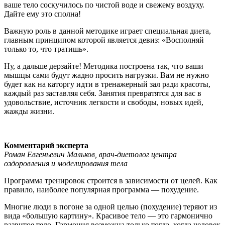
ваше тело соскучилось по чистой воде и свежему воздуху.
Дайте ему это сполна!
Важную роль в данной методике играет специальная диета,
главным принципом которой является девиз: «Восполняй
только то, что тратишь».
Ну, а дальше дерзайте! Методика построена так, что ваши
мышцы сами будут жадно просить нагрузки. Вам не нужно
будет как на каторгу идти в тренажерный зал ради красоты,
каждый раз заставляя себя. Занятия превратятся для вас в
удовольствие, источник легкости и свободы, новых идей,
жажды жизни.
Комментарий эксперта
Роман Евгеньевич Мальков, врач-диетолог центра
оздоровления и моделирования тела
Программа тренировок строится в зависимости от целей. Как
правило, наиболее популярная программа — похудение.
Многие люди в погоне за одной целью (похудение) теряют из
вида «большую картину». Красивое тело — это гармонично
развитое тело. Гармония возможна только тогда, когда человек