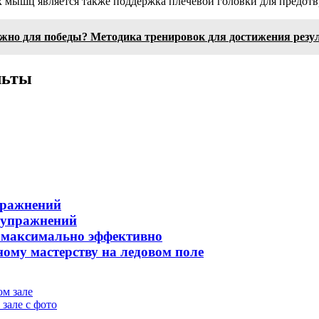
 мышц является также поддержка плечевой головки для предотв
жно для победы? Методика тренировок для достижения резу
льты
пражнений
х упражнений
 максимально эффективно
ному мастерству на ледовом поле
ом зале
зале с фото