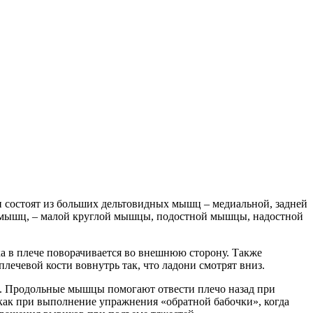
 состоят из больших дельтовидных мышц – медиальной, задней
 мышц, – малой круглой мышцы, подостной мышцы, надостной
а в плече поворачивается во внешнюю сторону. Также
чевой кости вовнутрь так, что ладони смотрят вниз.
е. Продольные мышцы помогают отвести плечо назад при
как при выполнение упражнения «обратной бабочки», когда