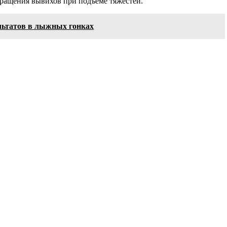
ращения вывихов при подъеме тяжестей.
льтатов в лыжных гонках