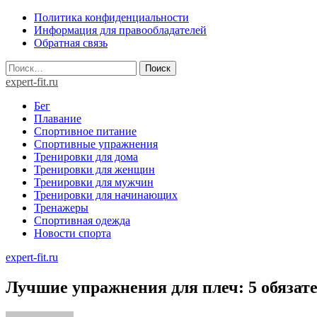
Skip
Политика конфиденциальности
to
Информация для правообладателей
content
Обратная связь
Найти:
expert-fit.ru
Бег
Плавание
Спортивное питание
Спортивные упражнения
Тренировки для дома
Тренировки для женщин
Тренировки для мужчин
Тренировки для начинающих
Тренажеры
Спортивная одежда
Новости спорта
expert-fit.ru
Лучшие упражнения для плеч: 5 обязат