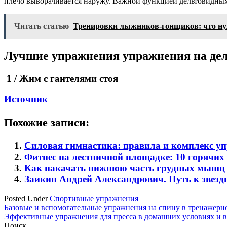
плечо выворачивается наружу. Важной функцией дельтовидных
Читать статью
Тренировки лыжников-гонщиков: что ну
Лучшие упражнения упражнения на де
1 / Жим с гантелями стоя
Источник
Похожие записи:
Силовая гимнастика: правила и комплекс у
Фитнес на лестничной площадке: 10 горячи
Как накачать нижнюю часть грудных мышц
Заикин Андрей Александрович. Путь к звезд
Posted Under
Спортивные упражнения
Навигация
Базовые и вспомогательные упражнения на спину в тренажерн
Эффективные упражнения для пресса в домашних условиях и в 
по
Поиск