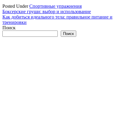
Posted Under
Спортивные упражнения
Навигация
Боксерские груши: выбор и использование
Как добиться идеального тела: правильное питание и
по
тренировки
записям
Поиск
Поиск