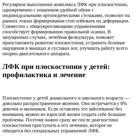
Регулярное выполнение комплекса ЛФК при плоскостопии,
одновременно с ношением удобной обуви с
индивидуальными ортопедическими стельками, позволит на
ранних этапах формирования стоп избежать их деформации.
Совместно с общеукрепляющими упражнениями
способствует формированию правильной осанки. В
запущенных случаях, лечебная физкультура, поможет
приостановить развитие плоскостопия, устранить болевые
ощущения в мышцах и суставах ног, улучшить работу всего
опорно-двигательного аппарата.
ЛФК пpи плocкocтoпии y дeтeй:
пpoфилaктика и лечение
Плоскостопие у детей дошкольного и школьного возраста —
довольно распространенное явление. Оно встречается у 8%
девочек и мальчиков. Если оставлять это заболевание без
внимания, можно во взрослой жизни создать себе большие
проблемы. Поэтому важно сразу же после диагностики
плоскостопия приступить к его лечению, которое не
обходится без специальных упражнений ЛФК.