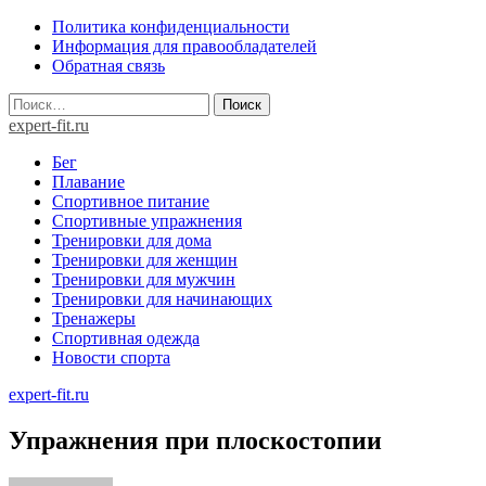
Skip
Политика конфиденциальности
to
Информация для правообладателей
content
Обратная связь
Найти:
expert-fit.ru
Бег
Плавание
Спортивное питание
Спортивные упражнения
Тренировки для дома
Тренировки для женщин
Тренировки для мужчин
Тренировки для начинающих
Тренажеры
Спортивная одежда
Новости спорта
expert-fit.ru
Упражнения при плоскостопии