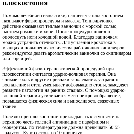
плоскостопия
Помимо лечебной гимнастики, пациенту с плоскостопием
назначают физиопроцедуры и массаж. Тонизирующее
действие оказывают теплые ванночки с морской солью,
настоем ромашки и хвои. После процедуры полезно
ополоснуть ноги холодной водой. Благодаря ванночкам
можно устранить отечность. Для усиления кровотока в
мышцах и повышения количества работающих капилляров
рекомендуется делать ароматические ванночки со скипидаром
или горчицей.
Эффективной физиотерапевтической процедурой при
плоскостопии считается ударно-волновая терапия. Она
снимает боль и другие признаки заболевания, устранять
воспаление и отек, уменьшает деформацию стопы, замедляет
развитие патологии на ранних стадиях. С помощью ударно-
волновой терапии усиливается местное кровообращение,
повышается физическая сила и выносливость связочных
тканей.
Полезно при плоскостопии прикладывать к ступням и на
верхнюю часть голеней аппликации с парафином и
озокеритом. Их температура не должна превышать 50-55
градусов. Курс состоит из 10 процедур.