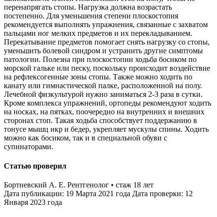
перенапрягать стопы. Нагрузка должна возрастать
постепенно. Для уменьшения степени плоскостопия
рекомендуется выполнять упражнения, связанные с захватом
пальцами ног мелких предметов и их перекладыванием.
Перекатывание предметов помогает снять нагрузку со стопы,
уменьшить болевой синдром и устранить другие симптомы
патологии. Полезна при плоскостопии ходьба босиком по
морской гальке или песку, поскольку происходит воздействие
на рефлексогенные зоны стопы. Также можно ходить по
канату или гимнастической палке, расположенной на полу.
Лечебной физкультурой нужно заниматься 2-3 раза в сутки.
Кроме комплекса упражнений, ортопеды рекомендуют ходить
на носках, на пятках, поочередно на внутренних и внешних
сторонах стоп. Такая ходьба способствует поддержанию в
тонусе мышц икр и бедер, укрепляет мускулы спины. Ходить
можно как босиком, так и в специальной обуви с
супинаторами.
Статью проверил
Бортневский А. Е. Рентгенолог • стаж 18 лет
Дата публикации: 19 Марта 2021 года Дата проверки: 12
Января 2023 года