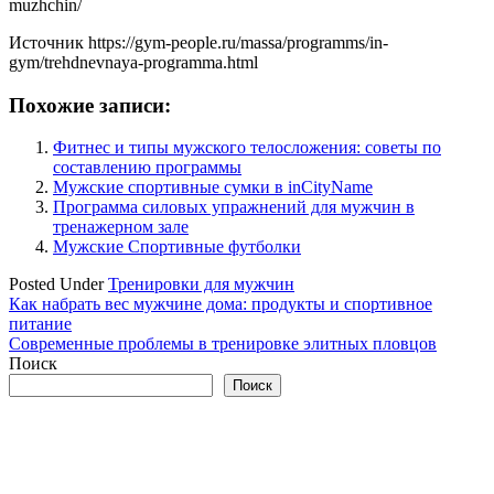
muzhchin/
Источник
https://gym-people.ru/massa/programms/in-
gym/trehdnevnaya-programma.html
Похожие записи:
Фитнес и типы мужского телосложения: советы по
составлению программы
Мужские спортивные сумки в inCityName
Программа силовых упражнений для мужчин в
тренажерном зале
Мужские Спортивные футболки
Posted Under
Тренировки для мужчин
Навигация
Как набрать вес мужчине дома: продукты и спортивное
питание
по
Современные проблемы в тренировке элитных пловцов
записям
Поиск
Поиск