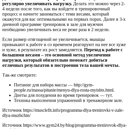
регулярно увеличивать нагрузку.
Делать это можно через 2-
4 недели после того, как вы войдете в тренировочный
процесс и начнете заниматься с теми весами, который
окажутся для вас оптимальными на первых порах. Далее в 3-х
дневной программе тренировок в зале для мужчин
необходимо увеличивать веса не реже раза в 2 недели.
Если размер отягощений не увеличивается, мышцы
привыкают к работе и со временем реагируют на нее все хуже
и хуже, в результате их рост замедляется.
Переход к работе с
большими весами – это основной метод увеличения
нагрузки, который обязательно поможет добиться
отличных результатов в построении тела вашей мечты.
Так-же смотрите:
Питание для набора массы — http://gym-
people.ru/massa/pitanie/menyu-dlya-rosta-myishts.html.
Диеты для похудения во время тренировок — тут.
Техника выполнения упражнений в тренажерном зале.
Источник
https://musclefit.info/programma-dlya-trenirovki-v-zale-
dlya-muzhchin/
Источник
https://www.gym24.by/blog/programma-trenirovok-dlya-