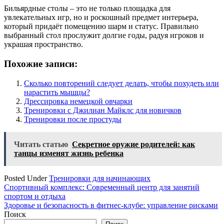
Бильярдные столы – это не только площадка для
увлекательных игр, но и роскошный предмет интерьера,
который придаёт помещению шарм и статус. Правильно
выбранный стол прослужит долгие годы, радуя игроков и
украшая пространство.
Похожие записи:
Сколько повторений следует делать, чтобы похудеть или
нарастить мышцы?
Дрессировка немецкой овчарки
Тренировки с Джилиан Майклс для новичков
Тренировки после простуды
Читать статью
Секретное оружие родителей: как
танцы изменят жизнь ребенка
Posted Under
Тренировки для начинающих
Навигация
Спортивный комплекс: Современный центр для занятий
спортом и отдыха
по
Здоровье и безопасность в фитнес-клубе: управление рисками
записям
Поиск