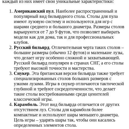
каждый из них имеет свои уникальные характеристики:
Американский пул
. Наиболее распространенный и
популярный вид бильярдного стола. Столы для пула
имеют лузовую систему и используются для игр с
шарами среднего и большого диаметра. Размеры столов
варьируются от 7 до 9 футов, что позволяет выбирать
модели как для дома, так и для профессиональных
клубов.
Русский бильярд
. Отличительная черта таких столов –
большие размеры (обычно 12 футов) и маленькие лузы,
что делает игру особенно сложной и захватывающей.
Русский бильярд популярен в странах СНГ, а его столы
требуют высокой точности и мастерства.
Снукер
. Эта британская версия бильярда также требует
специализированных столов больших размеров с
узкими лузами. Игры в снукер отличаются тактической
глубиной и требуют сосредоточенности, что делает
такие столы востребованными среди ценителей
классической игры.
Карамболь
. Этот вид бильярда отличается от других
отсутствием луз. Столы для карамболя более
компактные и используют шары меньшего диаметра.
Цель игры – ударять шары так, чтобы они касались
определенных элементов стола.