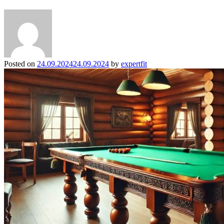
Posted on
24.09.2024
24.09.2024
by
expertfit