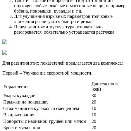
Тяните – толкайте и бросайте. Под этот принцип
подходят любые тяжёлые и массивные вещи, например:
брёвна, покрышки, кувалды и т.д.
Для улучшения взрывных параметров толчковые
движения реализуются быстро и резко.
Перед занятиями мускулатура основательно
разогревается, обязательно устраивается растяжка.
Для развития этих показателей предлагается два комплекса:
Первый – Улучшение скоростной мощности.
Длительность
Упражнения
(сек)
Удары кувалдой
30
Прыжки на покрышку
20
Отжимания на кулаках со смещением
10
Выпрыгивания
10
Повороты с набивной грушей или мячом
20
Броски мяча в пол
20