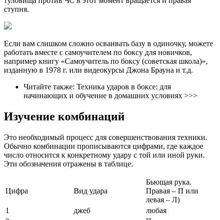
туловища против ЧС в этот момент вращается и правая
ступня.
Если вам слишком сложно осваивать базу в одиночку, можете
работать вместе с самоучителем по боксу для новичков,
например книгу «Самоучитель по боксу (советская школа)»,
изданную в 1978 г. или видеокурсы Джона Брауна и т.д.
Читайте также: Техника ударов в боксе: для
начинающих и обучение в домашних условиях >>>
Изучение комбинаций
Это необходимый процесс для совершенствования техники.
Обычно комбинации прописываются цифрами, где каждое
число относится к конкретному удару с той или иной руки.
Эти обозначения отражены в таблице.
Бьющая рука.
Цифра
Вид удара
Правая – П или
левая – Л)
1
джеб
любая