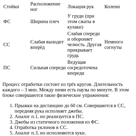
Расположение
Стойки
Локация рук
Колени
ног
У груди (при
ФС
Ширина плеч
этом сжаты в
кулаки)
Слабая спереди
и обороняет
Слабая выходит
Немного
СС
челюсть. Другая
вперёд
согнуты
прикрывает
грудь
Ведущая
ПС
Сильная спереди
сосредоточена
впереди
Процесс отработки состоит из трёх кругов. Длительность
каждого – 3 мин. Между ними есть паузы по минуте. В этом
блоке совершаются такие физические упражнения:
Прыжки на дистанцию до 60 см. Совершаются в СС,
передняя рука исполняет джебы.
Аналог п.1, но реализуется в ПС.
Джебы из статичного положения из ФС.
Отработка уклонов в СС.
Аналог п.3, но исполняются хуки.