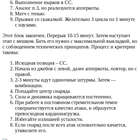
Выполнение нырков в СС.
Аналог п.3, но реализуются апперкоты.
Матч с тенью.
Прыжки со скакалкой. Желательно 3 цикла по 1 минуте
с паузами.
Этот блок закончен. Перерыв 10-15 минут. Затем наступает
этап с мешком. Бить его нужно с максимальной выкладкой, но
с соблюдением технических принципов. Процесс и критерии
таковы:
Исходная позиция – СС.
Начала из джебов с левой, далее апперкоты, повтор, но с
правой.
2-3 минуты идут одиночные штурмы. Затем —
комбинации.
Попадайте центр снаряда.
Сила и динамика наращиваются постепенно.
При работе в постоянном стремительном темпе
совершенствуется качество атаки, и образуется
превосходная кардионагрузка.
Избегайте излишней усталости.
Если снаряд после всех атак основательно качается,
утяжелите его.