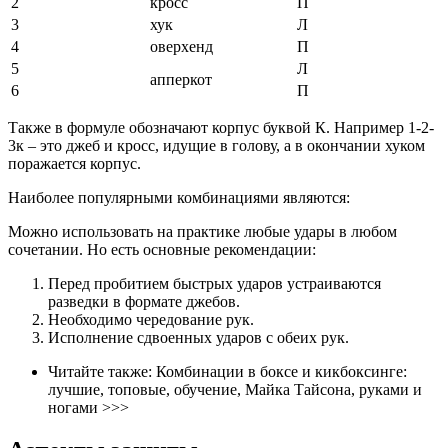
2
кросс
П
3
хук
Л
4
оверхенд
П
5
Л
апперкот
6
П
Также в формуле обозначают корпус буквой К. Например 1-2-
3к – это джеб и кросс, идущие в голову, а в окончании хуком
поражается корпус.
Наиболее популярными комбинациями являются:
Можно использовать на практике любые удары в любом
сочетании. Но есть основные рекомендации:
Перед пробитием быстрых ударов устраиваются
разведки в формате джебов.
Необходимо чередование рук.
Исполнение сдвоенных ударов с обеих рук.
Читайте также: Комбинации в боксе и кикбоксинге:
лучшие, топовые, обучение, Майка Тайсона, руками и
ногами >>>