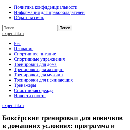
Skip
Политика конфиденциальности
to
Информация для правообладателей
content
Обратная связь
Найти:
expert-fit.ru
Бег
Плавание
Спортивное питание
Спортивные упражнения
Тренировки для дома
Тренировки для женщин
Тренировки для мужчин
Тренировки для начинающих
Тренажеры
Спортивная одежда
Новости спорта
expert-fit.ru
Боксёрские тренировки для новичков
в домашних условиях: программа и