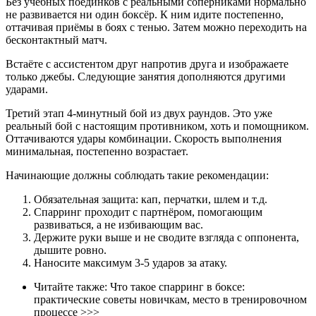
Без учебных поединков с реальными соперниками нормально
не развивается ни один боксёр. К ним идите постепенно,
оттачивая приёмы в боях с тенью. Затем можно переходить на
бесконтактный матч.
Встаёте с ассистентом друг напротив друга и изображаете
только джебы. Следующие занятия дополняются другими
ударами.
Третий этап 4-минутный бой из двух раундов. Это уже
реальный бой с настоящим противником, хоть и помощником.
Оттачиваются удары комбинации. Скорость выполнения
минимальная, постепенно возрастает.
Начинающие должны соблюдать такие рекомендации:
Обязательная защита: кап, перчатки, шлем и т.д.
Спарринг проходит с партнёром, помогающим
развиваться, а не избивающим вас.
Держите руки выше и не сводите взгляда с оппонента,
дышите ровно.
Наносите максимум 3-5 ударов за атаку.
Читайте также: Что такое спарринг в боксе:
практические советы новичкам, место в тренировочном
процессе >>>