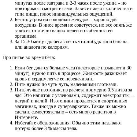
минутах после завтрака и 2-3 часах после ужина – но
повторимся: смотрите сами. Зависит же от количества и
типа пищи, плюс индивидуальных ощущений.
Бегать утром на голодный желудок – хорошо для
похудения. В иное время не советуется, но все опять же
зависит от лично ваших целей и особенностей
организма.
За 15-30 минут до бега съесть что-нибудь типа банана
или аналога по калориям.
Про питье во время бега:
Если бег длится больше часа (некоторые называют и 30
минут), нужно пить в процессе. Жидкость разжижает
кровь и сердцу легче ее перекачивать.
Пить нужно по чуть-чуть, маленькими глотками.
Пить лучше изотоник, из расчета примерно 0,5 литра за
час. Это напиток с углеводами, содержит электролиты –
натрий и калий. Изотоники продаются в спортивных
магазинах, иногда в супермаркетах. Также их можно
сделать самостоятельно – есть много рецептов в
Интернете.
Избегайте обезвоживания. Обычно этим называют
потерю более 3 % массы тела.