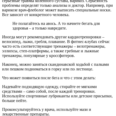
серьезные травмы коленного сустава, варикоз. Серьезность
проблемы определят только анализы и доктор. Например, при
варикозе врач-флеболог может выписать специальные носки.
Все зависит от конкретного человека.
Не полагайтесь на авось. А то начнете бегать для
здоровья – а только навредите.
Иногда могут рекомендовать другие кардиотренировки –
велосипед, лыжи, гребля, плавание. В фитнес-клубах сейчас
часто есть соответствующие тренажеры – велотренажеры,
эллипсы, степ-платформы, а также гребные и лыжные
тренажеры, популярные у кроссфитеров.
Наконец, можно заняться скандинавской ходьбой с палками
или пешком подниматься в горку или по лестнице.
Что может появиться после бега и что с этим делать:
Надевайте подходящую одежду, стирайте ее мягкими
средствами – само собой, после каждой тренировки.
Используйте спортивные лубриканты или детские присыпки,
больше пейте.
Проконсультируйтесь у врача, используйте мази и
лекарственные препараты.