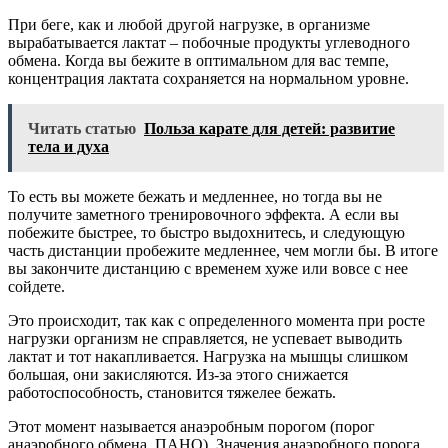
При беге, как и любой другой нагрузке, в организме
вырабатывается лактат – побочные продукты углеводного
обмена. Когда вы бежите в оптимальном для вас темпе,
концентрация лактата сохраняется на нормальном уровне.
Читать статью
Польза карате для детей: развитие
тела и духа
То есть вы можете бежать и медленнее, но тогда вы не
получите заметного тренировочного эффекта. А если вы
побежите быстрее, то быстро выдохнитесь, и следующую
часть дистанции пробежите медленнее, чем могли бы. В итоге
вы закончите дистанцию с временем хуже или вовсе с нее
сойдете.
Это происходит, так как с определенного момента при росте
нагрузки организм не справляется, не успевает выводить
лактат и тот накапливается. Нагрузка на мышцы слишком
большая, они закисляются. Из-за этого снижается
работоспособность, становится тяжелее бежать.
Этот момент называется анаэробным порогом (порог
анаэробного обмена, ПАНО). Значения анаэробного порога,