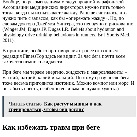
Вообще, по рекомендациям международной марафонской
Ассоциации медицинских директоров нужно пить только
тогда, когда вы испытываете жажду. Раньше считалось, что
нужно пить с запасом, как бы «опережать жажду». Но, по
словам доктора Джеймса Уингера, это ненаучно и рискованно
(Winger JM, Dugas JP, Dugas LR. Beliefs about hydration and
physiology drive drinking behaviours in runners. Br J Sports Med.
2011).
В принципе, особого противоречия с ранее сказанным
редакция FitnessTop здесь не видит. За час бега почти всем
захочется немного жидкости.
При беге мы теряем энергию, жидкость и макроэлементы –
магний, натрий, калий и кальций. Поэтому сразу после бега
тоже весьма пригодится изотоник. Можно компот или морс. И
не забыть поесть, особенно если вам не нужно худеть.:)
Читать статью
Как растут мышцы и как
тренироваться, чтобы они росли?
Как избежать травм при беге