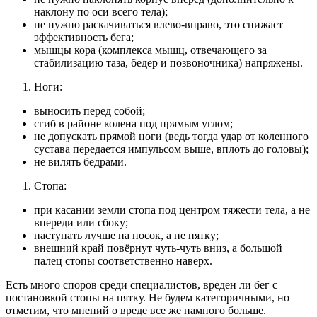
наклону по оси всего тела);
не нужно раскачиваться влево-вправо, это снижает
эффективность бега;
мышцы кора (комплекса мышц, отвечающего за
стабилизацию таза, бедер и позвоночника) напряжены.
Ноги:
выносить перед собой;
сгиб в районе колена под прямым углом;
не допускать прямой ноги (ведь тогда удар от коленного
сустава передается импульсом выше, вплоть до головы);
не вилять бедрами.
Стопа:
при касании земли стопа под центром тяжести тела, а не
впереди или сбоку;
наступать лучше на носок, а не пятку;
внешний край повёрнут чуть-чуть вниз, а большой
палец стопы соответственно наверх.
Есть много споров среди специалистов, вреден ли бег с
постановкой стопы на пятку. Не будем категоричными, но
отметим, что мнений о вреде все же намного больше.