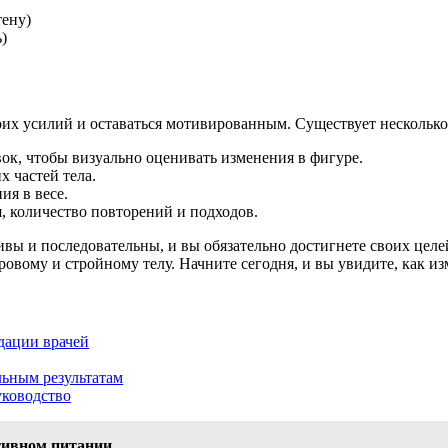
тену)
)
оих усилий и оставаться мотивированным. Существует несколько 
ок, чтобы визуально оценивать изменения в фигуре.
х частей тела.
ия в весе.
 количество повторений и подходов.
ивы и последовательны, и вы обязательно достигнете своих целей
овому и стройному телу. Начните сегодня, и вы увидите, как и
дации врачей
ьным результатам
уководство
ртивном питании