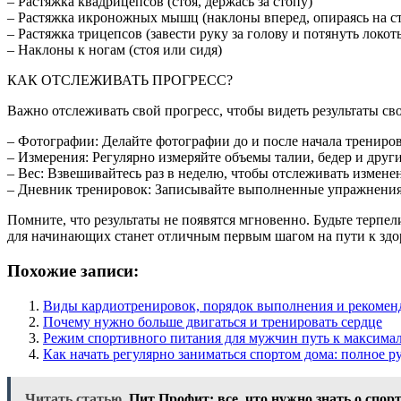
– Растяжка квадрицепсов (стоя, держась за стопу)
– Растяжка икроножных мышц (наклоны вперед, опираясь на с
– Растяжка трицепсов (завести руку за голову и потянуть локоть
– Наклоны к ногам (стоя или сидя)
КАК ОТСЛЕЖИВАТЬ ПРОГРЕСС?
Важно отслеживать свой прогресс, чтобы видеть результаты св
– Фотографии: Делайте фотографии до и после начала трениров
– Измерения: Регулярно измеряйте объемы талии, бедер и други
– Вес: Взвешивайтесь раз в неделю, чтобы отслеживать изменен
– Дневник тренировок: Записывайте выполненные упражнения,
Помните, что результаты не появятся мгновенно. Будьте терпел
для начинающих станет отличным первым шагом на пути к здор
Похожие записи:
Виды кардиотренировок, порядок выполнения и рекомен
Почему нужно больше двигаться и тренировать сердце
Режим спортивного питания для мужчин путь к максимал
Как начать регулярно заниматься спортом дома: полное р
Читать статью
Пит Профит: все, что нужно знать о спо