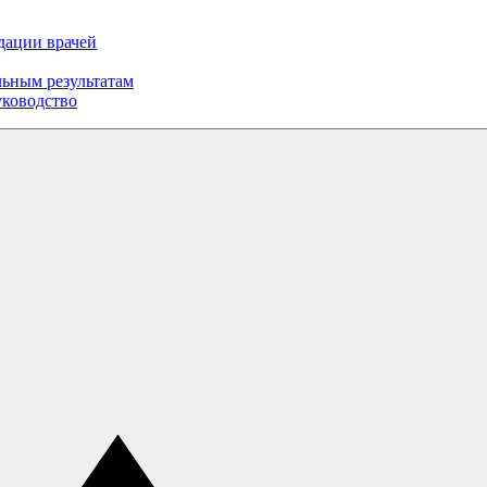
дации врачей
ьным результатам
уководство