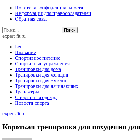
Skip
Политика конфиденциальности
to
Информация для правообладателей
content
Обратная связь
Найти:
expert-fit.ru
Бег
Плавание
Спортивное питание
Спортивные упражнения
Тренировки для дома
Тренировки для женщин
Тренировки для мужчин
Тренировки для начинающих
Тренажеры
Спортивная одежда
Новости спорта
expert-fit.ru
Короткая тренировка для похудения д