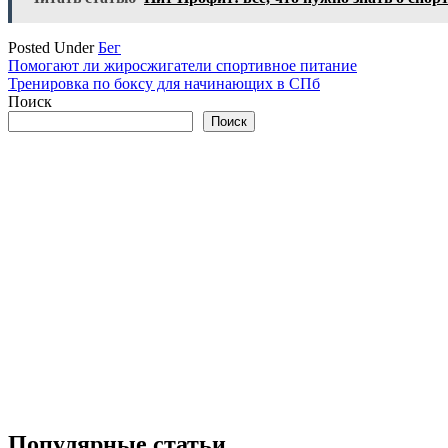
Posted Under
Бег
Навигация
Помогают ли жиросжигатели спортивное питание
Тренировка по боксу для начинающих в СПб
по
Поиск
записям
Поиск
Популярные статьи