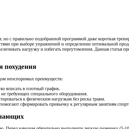
м, но с правильно подобранной программой даже короткая трен
стями при выборе упражнений и определении оптимальной прод
личивать нагрузку и избегать переутомления. Данная статья пр
я похудения
ядом неоспоримых преимуществ:
гко вписать в плотный график.
 не требующих специального оборудования.
тироваться к физическим нагрузкам без риска травм.
помогают сформировать привычку к регулярным занятиям спорт
инающих
лю. Перед началом обязательно выполните легкую разминку (5-10