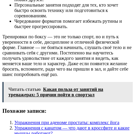
Персональные занятия подходят для тех, кто хочет
быстро освоить технику или подготовиться к
соревнованиям.
Чередование форматов помогает избежать рутины и
быстрее прогрессировать.
Тренировки по боксу — это не только спорт, но и путь к
уверенности в себе, дисциплине и отличной физической
форме. Главное — не бояться начинать, слушать своё тело и не
сравнивать себя с другими. Постепенно вы научитесь
получать удовольствие от каждого занятия и видеть, как
меняется ваше тело и характер. Даже если появится желание
бросить, вспомните, ради чего вы пришли в зал, и дайте себе
шанс попробовать ещё раз.
Читать статью
Какая польза от занятий на
тренажерах: 5 причин пойти в спортзал
Похожие записи:
Упражнения при аденоме простаты: комплекс йога
Упражнения с канатом — что дают в кроссфите и какие
мышцы работают?