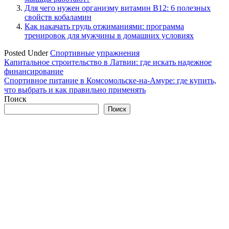
Для чего нужен организму витамин B12: 6 полезных
свойств кобаламин
Как накачать грудь отжиманиями: программа
тренировок для мужчины в домашних условиях
Posted Under
Спортивные упражнения
Навигация
Капитальное строительство в Латвии: где искать надежное
финансирование
по
Спортивное питание в Комсомольске-на-Амуре: где купить,
записям
что выбрать и как правильно применять
Поиск
Поиск