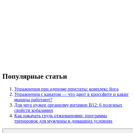
Популярные статьи
Упражнения при аденоме простаты: комплекс йога
Упражнения с канатом — что дают в кроссфите и какие
мышцы работают?
Для чего нужен организму витамин B12: 6 полезных
свойств кобаламин
Как накачать грудь отжиманиями: программа
тренировок для мужчины в домашних условиях