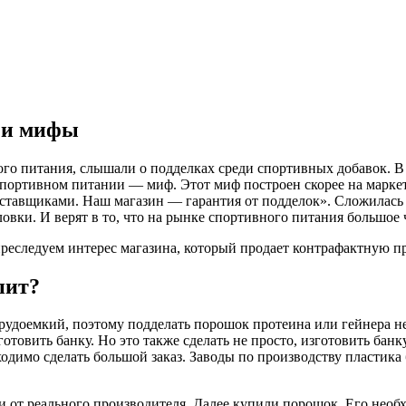
а и мифы
ого питания, слышали о подделках среди спортивных добавок. В
 спортивном питании — миф. Этот миф построен скорее на марке
ставщиками. Наш магазин — гарантия от подделок». Сложилась т
овки. И верят в то, что на рынке спортивного питания большое 
 преследуем интерес магазина, который продает контрафактную 
пит?
трудоемкий, поэтому подделать порошок протеина или гейнера 
готовить банку. Но это также сделать не просто, изготовить ба
димо сделать большой заказ. Заводы по производству пластика бе
и от реального производителя. Далее купили порошок. Его необ