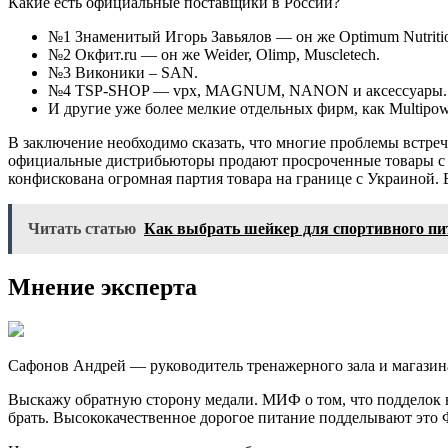
Какие есть официальные поставщики в России?
№1 Знаменитый Игорь Завьялов — он же Optimum Nutritio
№2 Окфит.ru — он же Weider, Olimp, Muscletech.
№3 Виконики – SAN.
№4 TSP-SHOP — vpx, MAGNUM, NANON и аксессуары.
И другие уже более мелкие отдельных фирм, как Multipow
В заключение необходимо сказать, что многие проблемы встреч
официальные дистрибьюторы продают просроченные товары с бо
конфискована огромная партия товара на границе с Украиной. 
Читать статью
Как выбрать шейкер для спортивного пи
Мнение эксперта
Сафонов Андрей — руководитель тренажерного зала и мага
Выскажу обратную сторону медали. МИФ о том, что подделок не
брать. Высококачественное дорогое питание подделывают это