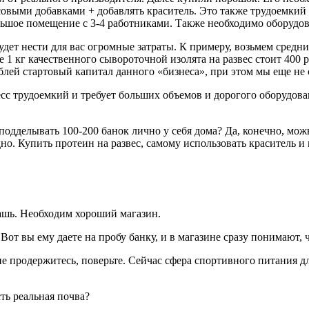
совыми добавками + добавлять краситель. Это также трудоемкий 
ьшое помещение с 3-4 работниками. Также необходимо оборудов
удет нести для вас огромные затраты. К примеру, возьмем сред
е 1 кг качественного сывороточной изолята на развес стоит 400 р
блей стартовый капитал данного «бизнеса», при этом мы еще не
сс трудоемкий и требует больших объемов и дорогого оборудова
 подделывать 100-200 банок лично у себя дома? Да, конечно, мо
но. Купить протеин на развес, самому использовать краситель и
дашь. Необходим хороший магазин.
 вы ему даете на пробу банку, и в магазине сразу понимают, чт
е продержитесь, поверьте. Сейчас сфера спортивного питания д
ть реальная почва?