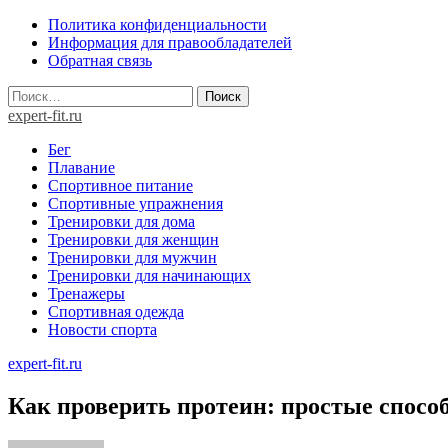
Skip
Политика конфиденциальности
to
Информация для правообладателей
content
Обратная связь
Найти:
expert-fit.ru
Бег
Плавание
Спортивное питание
Спортивные упражнения
Тренировки для дома
Тренировки для женщин
Тренировки для мужчин
Тренировки для начинающих
Тренажеры
Спортивная одежда
Новости спорта
expert-fit.ru
Как проверить протеин: простые спосо