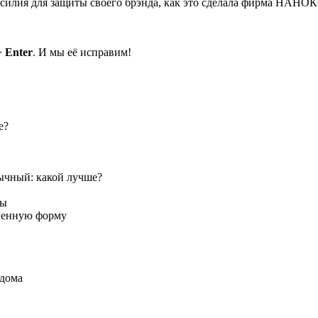
 усилия для защиты своего брэнда, как это сделала фирма НАН
+ Enter
. И мы её исправим!
е?
ычный: какой лучше?
сы
аченную форму
 дома