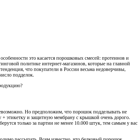
 особенности это касается порошковых смесей: протеинов и
тинговой политике интернет-магазинов, которые на главной
енденция, что покупатели в России весьма недоверчивы,
число подделок.
продукцию?
невозможно. Но предположим, что порошок подделывать не
нку + этикетку и защитную мембрану с крышкой очень дорого.
рутся только за партии не менее 10.000 штук, тем самым у вас
ходимо рассыпать. Всем известно, что белковый порошок