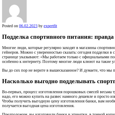
Posted on
06.02.2023
by
expertfit
Подделка спортивного питания: правд
Многие люди, которые регулярно заходят в магазины спортивн
гейнеров. Можно с уверенностью сказать: сегодня подделки в
странице указывают: «Мы работаем только с официальными по
особенно к интернету. Поэтому многие люди клюют на такие ул
Вы до сих пор не верите в вышесказанное? И думаете, что мы
Насколько выгодно подделывать спорт
Во-первых, процесс изготовления порошковых смесей весьма 
надо, его можно купить на развес намного дешевле и просто из
Чтобы получить выгодную цену изготовления банки, вам необхо
получается выгодная цена изготовления.
Предположим, вы изготовили банки и этикетки, в точной копи