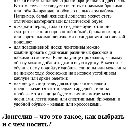
в офисе не установлен строгий официальный дресс-код.
В этом случае ее следует сочетать с прямыми брюками
или юбкой-карандаш и обувью на высоком каблуке.
Например, белый женский лонгслив может стать
отличной альтернативой классической блузе;
в жаркий период года это изделие будет отлично
смотреться с плиссированной юбкой, брюками-капри
или коротенькими шортиками и сандалиями на плоской
подошве;
для повседневной носки лонгсливы можно
комбинировать с джинсами различных фасонов и
юбками из денима. Если на улице прохладно, к такому
образу можно добавить джинсовую куртку. В качестве
обуви к нему подойдут удобные слипоны или мокасины
на низком ходу, босоножки на высоком устойчивом
каблуке или яркие балетки;
наконец, в спортзале, для которого изначально
предназначается этот предмет гардероба, или на
пробежке эта вещица будет отлично смотреться с
лосинами, леггинсами или спортивными брючками и
удобной обувью – кедами или кроссовками.
Лонгслив – что это такое, как выбрать
и с чем носить?