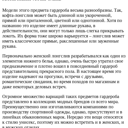
Модели этого предмета гардероба весьма разнообразны. Так,
кофта-лонгслив может быть длинной или укороченной,
прямой или приталенной, цветной или однотонной. Хотя по
названию это изделие имеет длинные рукава, в
действительности, они могут только лишь слегка прикрывать
локоть. Их форма тоже широко варьируется – лонгслив может
иметь классические прямые, ракслешенные или зауженные
рукава.
Первоначально женский лонгслив разрабатывался как один из
элементов нижнего белья, однако, очень быстро утратил свое
предназначение и плотно вошел в повседневный гардероб
представительниц прекрасного пола. В настоящее время это
изделие надевают на прогулки, встречи с друзьями,
романтические свидания, во время походов по магазинам и
даже некоторых деловых встреч.
Огромное множество вариаций таких предметов гардероба
представлено в коллекциях модных брендов со всего мира.
Преимущественно они изготавливаются компаниями по
производству спортивной одежды, однако, присутствуют и в
линейках обыкновенных марок. Нередко эти вещи относятся
к стилю унисекс, поэтому их можно встретить и в женских, и
в мужских отделах.