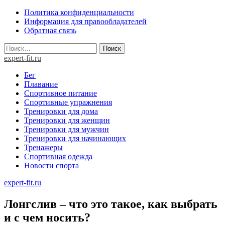
Skip
Политика конфиденциальности
to
Информация для правообладателей
content
Обратная связь
Найти:
expert-fit.ru
Бег
Плавание
Спортивное питание
Спортивные упражнения
Тренировки для дома
Тренировки для женщин
Тренировки для мужчин
Тренировки для начинающих
Тренажеры
Спортивная одежда
Новости спорта
expert-fit.ru
Лонгслив – что это такое, как выбрать
и с чем носить?