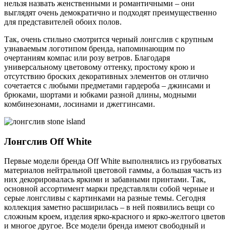
нельзя назвать женственными и романтичными – они
выглядят очень демократично и подходят преимущественно
для представителей обоих полов.
Так, очень стильно смотрится черный лонгслив с крупным
узнаваемым логотипом бренда, напоминающим по
очертаниям компас или розу ветров. Благодаря
универсальному цветовому оттенку, простому крою и
отсутствию броских декоративных элементов он отлично
сочетается с любыми предметами гардероба – джинсами и
брюками, шортами и юбками разной длины, модными
комбинезонами, лосинами и джеггинсами.
Лонгслив Off White
Первые модели бренда Off White выполнялись из грубоватых
материалов нейтральной цветовой гаммы, а большая часть из
них декорировалась яркими и забавными принтами. Так,
основной ассортимент марки представляли собой черные и
серые лонгсливы с картинками на разные темы. Сегодня
коллекция заметно расширилась – в ней появились вещи со
сложным кроем, изделия ярко-красного и ярко-желтого цветов
и многое другое. Все модели бренда имеют свободный и