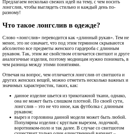
Предлагаем несколько свежих идей на тему, с чем носить
лонгслив, чтобы выглядеть стильно и каждый день по-
разному!
Что такое лонгслив в одежде?
Слово «лонгслив» переводится как «длинный рукав». Тем не
менее, это не означает, что под этим термином скрываются
абсолютно все предметы женского гардероба с длинным
рукавом. Так, этим же свойством отличается свитшот и друге
аналогичные изделия, поэтому модницам нужно понимать, в
чем разница между этими понятиями.
Отвечая на вопрос, чем отличается лонгслив от свитшота и
других женских вещей, можно отметить несколько важных и
значимых характеристик, таких, как:
данное изделие шьется из трикотажной ткани, однако,
она не может быть слишком плотной. По своей сути,
лонгслив – это не что иное, как футболка с длинным
рукавом;
вырез и горловина данной модели может быть любой.
Популярны изделия с круглым вырезом, лодочкой,
воротником-поло и так далее. В случае со свитшотом
существует только один единственный вариант –