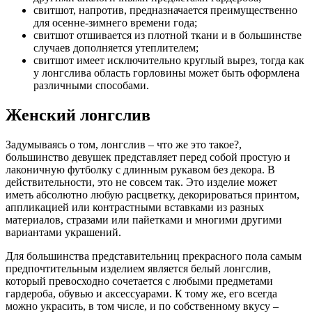
свитшот, напротив, предназначается преимущественно
для осенне-зимнего времени года;
свитшот отшивается из плотной ткани и в большинстве
случаев дополняется утеплителем;
свитшот имеет исключительно круглый вырез, тогда как
у лонгслива область горловины может быть оформлена
различными способами.
Женский лонгслив
Задумываясь о том, лонгслив – что же это такое?,
большинство девушек представляет перед собой простую и
лаконичную футболку с длинным рукавом без декора. В
действительности, это не совсем так. Это изделие может
иметь абсолютно любую расцветку, декорироваться принтом,
аппликацией или контрастными вставками из разных
материалов, стразами или пайетками и многими другими
вариантами украшений.
Для большинства представительниц прекрасного пола самым
предпочтительным изделием является белый лонгслив,
который превосходно сочетается с любыми предметами
гардероба, обувью и аксессуарами. К тому же, его всегда
можно украсить, в том числе, и по собственному вкусу –