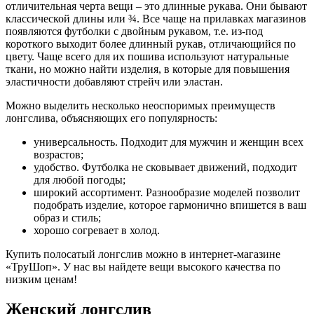
отличительная черта вещи – это длинные рукава. Они бывают
классической длины или ¾. Все чаще на прилавках магазинов
появляются футболки с двойным рукавом, т.е. из-под
короткого выходит более длинный рукав, отличающийся по
цвету. Чаще всего для их пошива используют натуральные
ткани, но можно найти изделия, в которые для повышения
эластичности добавляют стрейч или эластан.
Можно выделить несколько неоспоримых преимуществ
лонгслива, объясняющих его популярность:
универсальность. Подходит для мужчин и женщин всех
возрастов;
удобство. Футболка не сковывает движений, подходит
для любой погоды;
широкий ассортимент. Разнообразие моделей позволит
подобрать изделие, которое гармонично впишется в ваш
образ и стиль;
хорошо согревает в холод.
Купить полосатый лонгслив можно в интернет-магазине
«ТруШоп». У нас вы найдете вещи высокого качества по
низким ценам!
Женский лонгслив