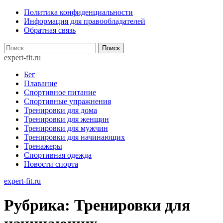
Skip
Политика конфиденциальности
to
Информация для правообладателей
content
Обратная связь
Найти:
expert-fit.ru
Бег
Плавание
Спортивное питание
Спортивные упражнения
Тренировки для дома
Тренировки для женщин
Тренировки для мужчин
Тренировки для начинающих
Тренажеры
Спортивная одежда
Новости спорта
expert-fit.ru
Рубрика:
Тренировки для