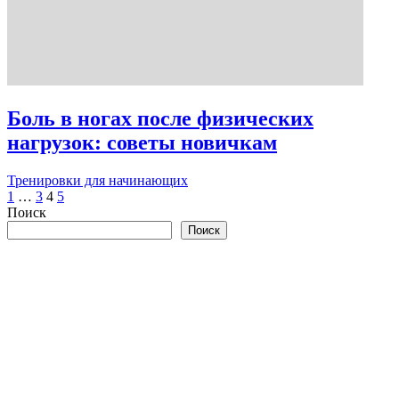
Боль в ногах после физических
нагрузок: советы новичкам
Тренировки для начинающих
Пагинация
1
…
3
4
5
Поиск
записей
Поиск