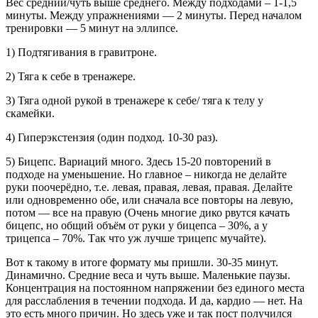
Вес средний/чуть выше среднего. Между подходами – 1-1,5
минуты. Между упражнениями — 2 минуты. Перед началом
тренировки — 5 минут на эллипсе.
1) Подтягивания в гравитроне.
2) Тяга к себе в тренажере.
3) Тяга одной рукой в тренажере к себе/ тяга к телу у
скамейки.
4) Гиперэкстензия (один подход. 10-30 раз).
5) Бицепс. Вариаций много. Здесь 15-20 повторений в
подходе на уменьшение. Но главное – никогда не делайте
руки поочерёдно, т.е. левая, правая, левая, правая. Делайте
или одновременно обе, или сначала все повторы на левую,
потом — все на правую (Очень многие дико рвутся качать
бицепс, но общий объём от руки у бицепса – 30%, а у
трицепса – 70%. Так что уж лучше трицепс мучайте).
Вот к такому в итоге формату мы пришли. 30-35 минут.
Динамично. Средние веса и чуть выше. Маленькие паузы.
Концентрация на постоянном напряжении без единого места
для расслабления в течении подхода. И да, кардио — нет. На
это есть много причин. Но здесь уже и так пост получился