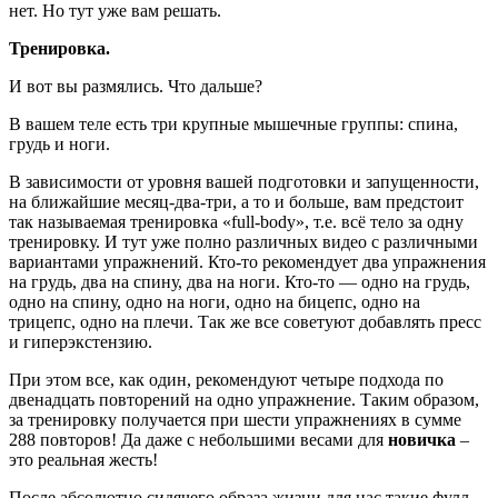
нет. Но тут уже вам решать.
Тренировка.
И вот вы размялись. Что дальше?
В вашем теле есть три крупные мышечные группы: спина,
грудь и ноги.
В зависимости от уровня вашей подготовки и запущенности,
на ближайшие месяц-два-три, а то и больше, вам предстоит
так называемая тренировка «full-body», т.е. всё тело за одну
тренировку. И тут уже полно различных видео с различными
вариантами упражнений. Кто-то рекомендует два упражнения
на грудь, два на спину, два на ноги. Кто-то — одно на грудь,
одно на спину, одно на ноги, одно на бицепс, одно на
трицепс, одно на плечи. Так же все советуют добавлять пресс
и гиперэкстензию.
При этом все, как один, рекомендуют четыре подхода по
двенадцать повторений на одно упражнение. Таким образом,
за тренировку получается при шести упражнениях в сумме
288 повторов! Да даже с небольшими весами для
новичка
–
это реальная жесть!
После абсолютно сидячего образа жизни для нас такие фулл-