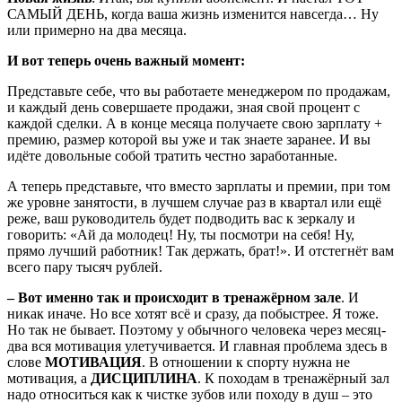
САМЫЙ ДЕНЬ, когда ваша жизнь изменится навсегда… Ну
или примерно на два месяца.
И вот теперь очень важный момент:
Представьте себе, что вы работаете менеджером по продажам,
и каждый день совершаете продажи, зная свой процент с
каждой сделки. А в конце месяца получаете свою зарплату +
премию, размер которой вы уже и так знаете заранее. И вы
идёте довольные собой тратить честно заработанные.
А теперь представьте, что вместо зарплаты и премии, при том
же уровне занятости, в лучшем случае раз в квартал или ещё
реже, ваш руководитель будет подводить вас к зеркалу и
говорить: «Ай да молодец! Ну, ты посмотри на себя! Ну,
прямо лучший работник! Так держать, брат!». И отстегнёт вам
всего пару тысяч рублей.
– Вот именно так и происходит в тренажёрном зале
. И
никак иначе. Но все хотят всё и сразу, да побыстрее. Я тоже.
Но так не бывает. Поэтому у обычного человека через месяц-
два вся мотивация улетучивается. И главная проблема здесь в
слове
МОТИВАЦИЯ
. В отношении к спорту нужна не
мотивация, а
ДИСЦИПЛИНА
. К походам в тренажёрный зал
надо относиться как к чистке зубов или походу в душ – это