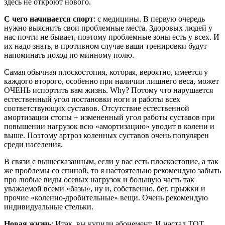
здесь не откроют нового.
С чего начинается спорт
: с медицины. В первую очередь
нужно выяснить свои проблемные места. Здоровых людей у
нас почти не бывает, поэтому проблемные зоны есть у всех. И
их надо знать, в противном случае ваши тренировки будут
напоминать поход по минному полю.
Самая обычная плоскостопия, которая, вероятно, имеется у
каждого второго, особенно при наличии лишнего веса, может
ОЧЕНЬ испортить вам жизнь. Why? Потому что нарушается
естественный угол постановки ноги и работы всех
соответствующих суставов. Отсутствие естественной
амортизации стопы + измененный угол работы суставов при
повышении нагрузок всю «амортизацию» уводит в колени и
выше. Поэтому артроз коленных суставов очень популярен
среди населения.
В связи с вышесказанным, если у вас есть плоскостопие, а так
же проблемы со спиной, то я настоятельно рекомендую забыть
про любые виды осевых нагрузок и большую часть так
уважаемой всеми «базы», ну и, собственно, бег, прыжки и
прочие «коленно-дробительные» вещи. Очень рекомендую
индивидуальные стельки.
Новая жизнь
: Итак, вы купили абонемент. И настал ТОТ