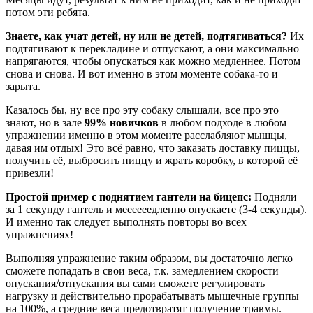
потом эти ребята.
Знаете, как учат детей, ну или не детей, подтягиваться?
Их
подтягивают к перекладине и отпускают, а они максимально
напрягаются, чтобы опускаться как можно медленнее. Потом
снова и снова. И вот именно в этом моменте собака-то и
зарыта.
Казалось бы, ну все про эту собаку слышали, все про это
знают, но в зале
99% новичков
в любом подходе в любом
упражнении именно в этом моменте расслабляют мышцы,
давая им отдых! Это всё равно, что заказать доставку пиццы,
получить её, выбросить пиццу и жрать коробку, в которой её
привезли!
Простой пример с поднятием гантели на бицепс:
Подняли
за 1 секунду гантель и меееееедленно опускаете (3-4 секунды).
И именно так следует выполнять повторы во всех
упражнениях!
Выполняя упражнение таким образом, вы достаточно легко
сможете попадать в свои веса, т.к. замедлением скорости
опускания/отпускания вы сами сможете регулировать
нагрузку и действительно прорабатывать мышечные группы
на 100%, а средние веса предотвратят получение травмы.