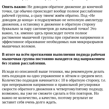
Опять важно:
Не доводим обратное движение до конечной
точки, где обычно происходит вообще полное расслабление
рабочей группы, а сразу тянем/ жмём обратно. Под «Не
доводим до конца» я подразумеваю не неполную амплитуду
движения, а остановку и движение в обратную сторону
буквально за пару сантиметров до начальной точки! Это
важно, т.к. именно здесь происходит почти полное
растяжение мышечной группы при серьёзном напряжении и
эффективное образование необходимых нам микроразрывов
мышечных волокон.
В итоге на всём протяжении выполнения подхода рабочая
мышечная группа постоянно находится под напряжением
без этапов расслабления.
Исходя из описанной выше техники, мы рекомендуем делать
пять подходов на одно упражнение в лёгком и среднем весе.
Количество подходов начинается с 10 в обратную сторону, т.е.
при непрерывном напряжении и правильной регулировки
скорости обратного движения к четвертому/пятому подходу,
возможно, вы уже не сможете сделать и 6ти повторов. Но
важно не количество, а качество, поэтому результат не
заставит себя очень долго ждать.