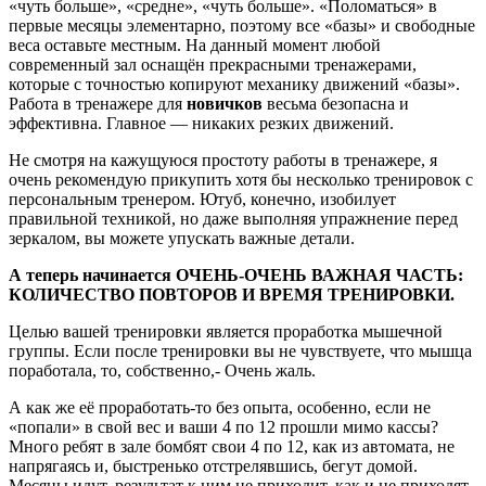
«чуть больше», «средне», «чуть больше». «Поломаться» в
первые месяцы элементарно, поэтому все «базы» и свободные
веса оставьте местным. На данный момент любой
современный зал оснащён прекрасными тренажерами,
которые с точностью копируют механику движений «базы».
Работа в тренажере для
новичков
весьма безопасна и
эффективна. Главное — никаких резких движений.
Не смотря на кажущуюся простоту работы в тренажере, я
очень рекомендую прикупить хотя бы несколько тренировок с
персональным тренером. Ютуб, конечно, изобилует
правильной техникой, но даже выполняя упражнение перед
зеркалом, вы можете упускать важные детали.
А теперь начинается ОЧЕНЬ-ОЧЕНЬ ВАЖНАЯ ЧАСТЬ:
КОЛИЧЕСТВО ПОВТОРОВ И ВРЕМЯ ТРЕНИРОВКИ.
Целью вашей тренировки является проработка мышечной
группы. Если после тренировки вы не чувствуете, что мышца
поработала, то, собственно,- Очень жаль.
А как же её проработать-то без опыта, особенно, если не
«попали» в свой вес и ваши 4 по 12 прошли мимо кассы?
Много ребят в зале бомбят свои 4 по 12, как из автомата, не
напрягаясь и, быстренько отстрелявшись, бегут домой.
Месяцы идут, результат к ним не приходит, как и не приходят