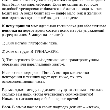
бади были как кара небесная. Если не халявить, то после
подобной тренировки отбивается всё желание ходить в зал.
Болит всё. А когда болит всё — кайфа мало, как и желания
повторить экзекуцию ещё два раза на неделе.
К чему пришли мы
: идеальная тренировка для
абсолютного
новичка
на первое время состоит всего из трёх упражнений
(перед началом 5 минут на эллипсе):
1) Жим ногами платформы лёжа.
2) Жим от груди В ТРЕНАЖЕРЕ.
3) Тяга верхнего блока/подтягивание в гравитроне узким
обратным или параллельным хватом.
Количество подходов – Пять. А вот про количество
повторений и технику будет чуть ниже, т.к. это
основополагающая часть.
Время отдыха между подходами и упражнениями – столько,
сколько вам надо, чтобы чувствовать себя комфортно!
Никакого насилия над собой в первое время!
Веса.
В самом начале в своих подходах делайте – «легко»,