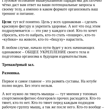
Глубокое осознание вышеуказанной парадигмы достаточно
чётко даст вам ответ на ваши потенциальные запросы к
своему телу, а именно в каком формате организовать ваш
тренинг и питание.
Цели
: тут всё понятно. Цель у всех одинаковая – сделать
красивую фигуру и укрепить здоровье. А вот что под этим
подразумевается — это уже у каждого своё. Кто-то хочет
сбросить, кто-то набрать, кто-то стать «пошире», кто-то
«кубики» на животе, кто-то «бицуху» нарастить.
В любом случае, начало пути будет у всех начинающих
одинаковое – ОБЩЕЕ УКРЕПЛЕНИЕ своего тела и
подготовка организма к будущим издевательствам.
Тренажёрный зал.
Разминка.
Первое и самое главное – это размять суставы. На ютубе
полно видео. Без этого нельзя.
А вот нужно ли тянуть мышцы — тут мнения у топовых
спортсменов/фитнес-блогеров/и прочих расходятся. Кто-то
тянет, кто-то нет. Кто-то тянет перед каждым подходом
рабочую группу мышц, а так же после него. Кто-то вообще –