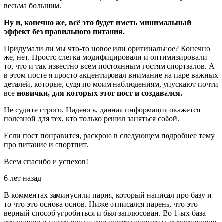
весьма большим.
Ну и, конечно же, всё это будет иметь минимальный
эффект без правильного питания.
Придумали ли мы что-то новое или оригинальное? Конечно
же, нет. Просто слегка модифицировали и оптимизировали
то, что и так известно всем постоянным гостям спортзалов. А
в этом посте я просто акцентировал внимание на паре важных
деталей, которые, судя по моим наблюдениям, упускают почти
все
новички, для которых этот пост и создавался.
Не судите строго. Надеюсь, данная информация окажется
полезной для тех, кто только решил заняться собой.
Если пост понравится, раскрою в следующем подробнее тему
про питание и спортпит.
Всем спасибо и успехов!
6 лет назад
В комментах заминусили парня, который написал про базу и
то что это основа основ. Ниже отписался парень, что это
верный способ угробиться и был заплюсован. Во 1-ых база
это основа и никто вас не заставляет поднимать сумасшедшие