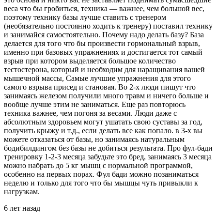
веса что бы гробиться, техника — важнее, чем большой вес,
поэтому технику базы лучше ставить с тренером
(необязательно постоянно ходить к тренеру) поставил технику
и занимайся самостоятельно. Почему надо делать базу? База
делается для того что бы произвести гормональный взрыв,
именно при базовых упражнениях и достигается тот самый
взрыв при котором выделяется большое количество
тестостерона, который и необходим для наращивания вашей
мышечной массы, Самые лучшие упражнения для этого
самого взрыва присед и становая. Во 2-х люди пишут что
занимаясь железом получили много травм и ничего больше и
вообще лучше этим не заниматься. Еще раз повторюсь
техника важнее, чем погоня за весами. Люди даже с
абсолютным здоровьем могут ушатать свою суставы за год,
получить крыжу и т.д., если делать все как попало. в 3-х вы
можете отказаться от базы, но занимаясь натуральным
бодибилдингом без базы не добиться результата. Про фул-бади
тренировку 1-2-3 месяца забудьте это бред, занимаясь 3 месяца
можно набрать до 5 кг мышц с нормальной программой,
особенно на первых порах. Фул бади можно позаниматься
неделю и только для того что бы мышцы чуть привыкли к
нагрузкам.
6 лет назад