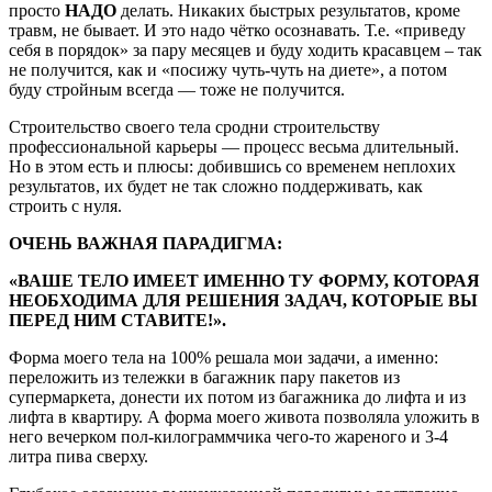
просто
НАДО
делать. Никаких быстрых результатов, кроме
травм, не бывает. И это надо чётко осознавать. Т.е. «приведу
себя в порядок» за пару месяцев и буду ходить красавцем – так
не получится, как и «посижу чуть-чуть на диете», а потом
буду стройным всегда — тоже не получится.
Строительство своего тела сродни строительству
профессиональной карьеры — процесс весьма длительный.
Но в этом есть и плюсы: добившись со временем неплохих
результатов, их будет не так сложно поддерживать, как
строить с нуля.
ОЧЕНЬ ВАЖНАЯ ПАРАДИГМА:
«ВАШЕ ТЕЛО ИМЕЕТ ИМЕННО ТУ ФОРМУ, КОТОРАЯ
НЕОБХОДИМА ДЛЯ РЕШЕНИЯ ЗАДАЧ, КОТОРЫЕ ВЫ
ПЕРЕД НИМ СТАВИТЕ!».
Форма моего тела на 100% решала мои задачи, а именно:
переложить из тележки в багажник пару пакетов из
супермаркета, донести их потом из багажника до лифта и из
лифта в квартиру. А форма моего живота позволяла уложить в
него вечерком пол-килограммчика чего-то жареного и 3-4
литра пива сверху.