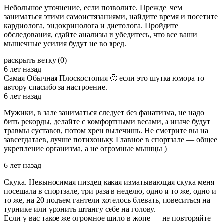
Небольшое уточнение, если позволите. Прежде, чем
заниматься этими самоистязаниями, найдите время и посетите
кардиолога, эндокринолога и диетолога. Пройдите
обследования, сдайте анализы и убедитесь, что все ваши
мышечные усилия будут не во вред.
раскрыть ветку (0)
6 лет назад
Самая Обычная Плоскостопия 🙂 если это шутка юмора то
автору спасибо за настроение.
6 лет назад
Мужики, в зале заниматься следует без фанатизма, не надо
бить рекорды, делайте с комфортными весами, а иначе будут
травмы суставов, потом хрен вылечишь. Не смотрите вы на
завсегдатаев, лучше потихоньку. Главное в спортзале — общее
укрепление организма, а не огромные мышцы )
6 лет назад
Скука. Невыносимая пиздец какая изматывающая скука меня
посещала в спортзале, три раза в неделю, одно и то же, одно и
то же, на 20 подъем гантели хотелось блевать, повеситься на
турнике или уронить штангу себе на голову.
Если у вас такое же огромное шило в жопе — не повторяйте