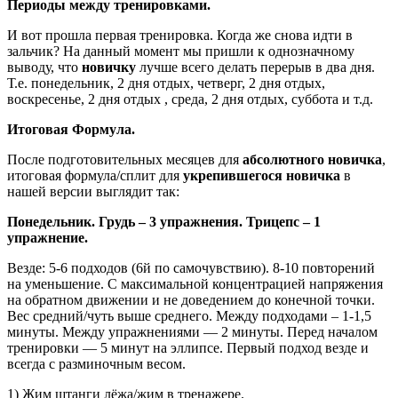
Периоды между тренировками.
И вот прошла первая тренировка. Когда же снова идти в
зальчик? На данный момент мы пришли к однозначному
выводу, что
новичку
лучше всего делать перерыв в два дня.
Т.е. понедельник, 2 дня отдых, четверг, 2 дня отдых,
воскресенье, 2 дня отдых , среда, 2 дня отдых, суббота и т.д.
Итоговая Формула.
После подготовительных месяцев для
абсолютного новичка
,
итоговая формула/сплит для
укрепившегося новичка
в
нашей версии выглядит так:
Понедельник. Грудь – 3 упражнения. Трицепс – 1
упражнение.
Везде: 5-6 подходов (6й по самочувствию). 8-10 повторений
на уменьшение. С максимальной концентрацией напряжения
на обратном движении и не доведением до конечной точки.
Вес средний/чуть выше среднего. Между подходами – 1-1,5
минуты. Между упражнениями — 2 минуты. Перед началом
тренировки — 5 минут на эллипсе. Первый подход везде и
всегда с разминочным весом.
1) Жим штанги лёжа/жим в тренажере.